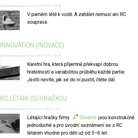
Submitted by
owner
on
Sun, 07/12/2015 - 09:38
V parném létě k vodě. A zahálet nemusí ani RC
souprava.
INNOVATION (INOVACE)
Submitted by
owner
on
Sun, 06/21/2015 - 20:38
Karetní hra, která přijemně překvapí dobrou
hratelností a variabilitou průběhu každé partie.
Jestli nevíte, jak se do ní pustit, čtěte dál.
RC LÉTÁNÍ (S) HRAČKOU
Submitted by
owner
on
Sun, 05/17/2015 - 15:10
Létající hračky firmy
Silverlit
jsou konstrukčně
jednoduché a pro úvodní seznámení se s RC
létáním vhodné pro děti už od 5–6 let.