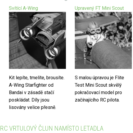
F
Svítící A-Wing
Upravený FT Mini Scout
U
O
R
M
Kit lepíte, tmelíte, brousíte.
S malou úpravou je Flite
A-Wing Starfighter od
Test Mini Scout skvělý
Bandai v zásadě stačí
pokračovací model pro
poskládat. Díly jsou
začínajícího RC pilota.
lisovány velice přesně.
RC VRTULOVÝ ČLUN NAMÍSTO LETADLA