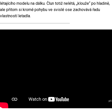
E
létajícího modelu na dálku. Člun totiž nelétá, „klouže“ po hladině,
F
U
ale přitom si kromě pohybu ve svislé ose zachovává řadu
H
vlastností letadla.
O
E
R
R
M
E
při