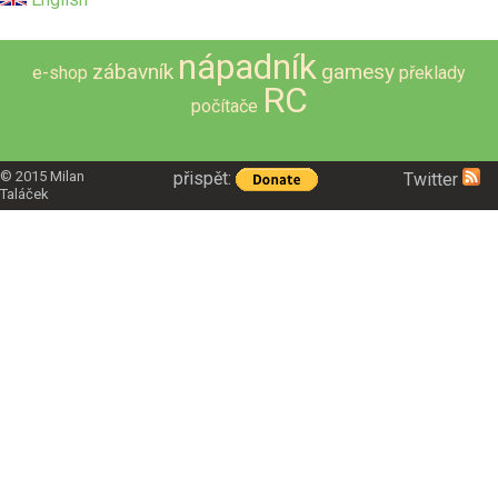
nápadník
zábavník
gamesy
e-shop
překlady
RC
počítače
More
přispět:
© 2015
Milan
Twitter
Taláček