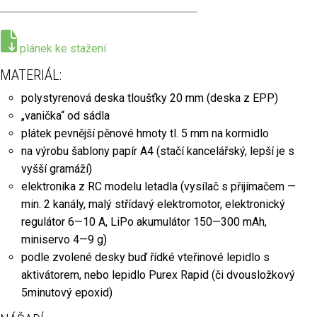
plánek ke stažení
MATERIÁL:
polystyrenová deska tloušťky 20 mm (deska z EPP)
„vanička“ od sádla
plátek pevnější pěnové hmoty tl. 5 mm na kormidlo
na výrobu šablony papír A4 (stačí kancelářský, lepší je s
vyšší gramáží)
elektronika z RC modelu letadla (vysílač s přijímačem —
min. 2 kanály, malý střídavý elektromotor, elektronický
regulátor 6—10 A, LiPo akumulátor 150—300 mAh,
miniservo 4—9 g)
podle zvolené desky buď řídké vteřinové lepidlo s
aktivátorem, nebo lepidlo Purex Rapid (či dvousložkový
5minutový epoxid)