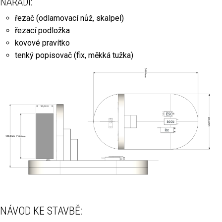
NÁŘADÍ:
řezač (odlamovací nůž, skalpel)
řezací podložka
kovové pravítko
tenký popisovač (fix, měkká tužka)
NÁVOD KE STAVBĚ: